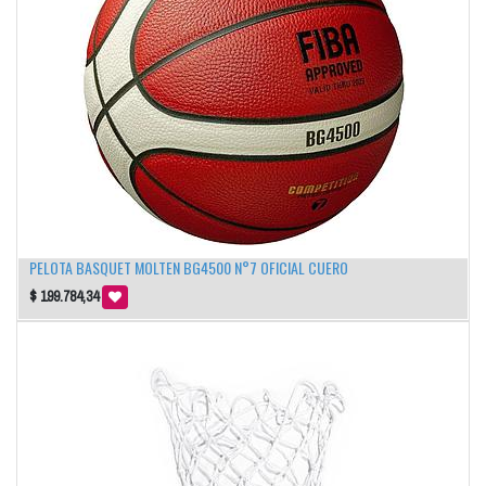
PELOTA BASQUET MOLTEN BG4500 N°7 OFICIAL CUERO
$
199.784,34