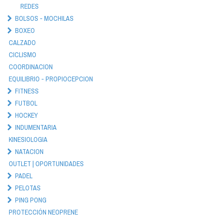
REDES
BOLSOS - MOCHILAS
BOXEO
CALZADO
CICLISMO
COORDINACION
EQUILIBRIO - PROPIOCEPCION
FITNESS
FUTBOL
HOCKEY
INDUMENTARIA
KINESIOLOGIA
NATACION
OUTLET | OPORTUNIDADES
PADEL
PELOTAS
PING PONG
PROTECCIÓN NEOPRENE