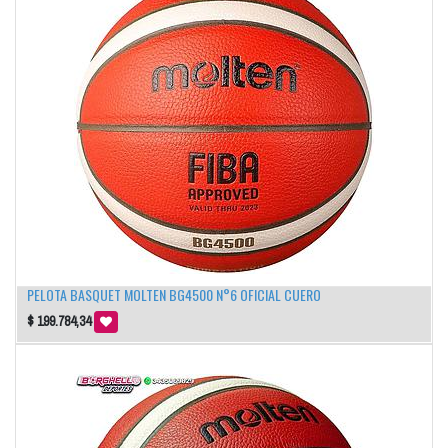
PELOTA BASQUET MOLTEN BG4500 N°6 OFICIAL CUERO
$
199.784,34