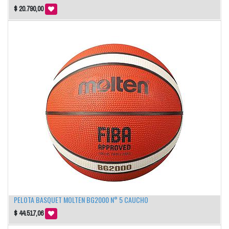
$
20.790,00
PELOTA BASQUET MOLTEN BG2000 N° 5 CAUCHO
$
44.517,06