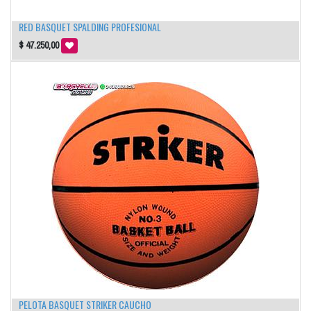
RED BASQUET SPALDING PROFESIONAL
$
47.250,00
PELOTA BASQUET STRIKER CAUCHO