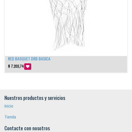
RED BASQUET DRB BASICA
$
7.203,74
Nuestros productos y servicios
Inicio
Tienda
Contacte con nosotros